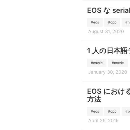
EOS な seria
#eos
#cpp
#n
August 31, 2020
1 人の日本
#music
#movie
January 30, 2020
EOS における
方法
#eos
#cpp
#b
April 26, 2019