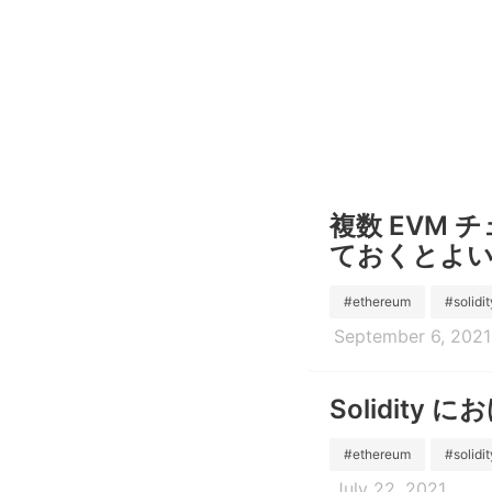
複数 EVM
ておくとよ
#ethereum
#solidit
September 6, 2021
Solidity に
#ethereum
#solidit
July 22, 2021