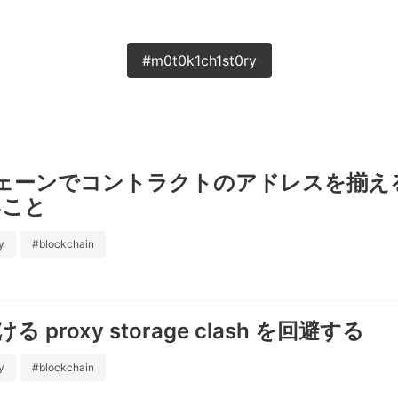
#m0t0k1ch1st0ry
 チェーンでコントラクトのアドレスを揃
いこと
y
#blockchain
おける proxy storage clash を回避する
y
#blockchain