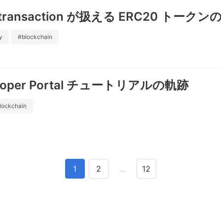
ta transaction が扱える ERC20 トー
y
#blockchain
eloper Portal チュートリアルの軌跡
lockchain
1
2
…
12