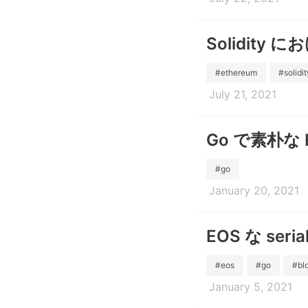
Solidity にお
#ethereum
#solidit
July 21, 2021
Go で素朴な 
#go
January 20, 2021
EOS な seria
#eos
#go
#bl
January 5, 2021