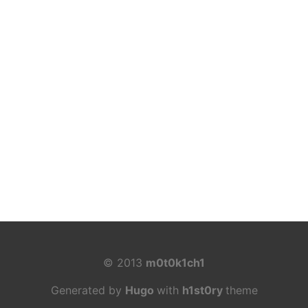
© 2013
m0t0k1ch1
Generated by
Hugo
with
h1st0ry
theme