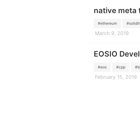
native me
#ethereum
#solidit
March 9, 2019
EOSIO Dev
#eos
#cpp
#b
February 15, 2019