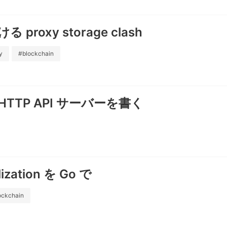
ける proxy storage clash
y
#blockchain
HTTP API サーバーを書く
lization を Go で
ockchain