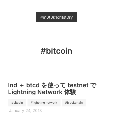
#m0t0k1ch1st0ry
#bitcoin
lnd ＋ btcd を使って testnet で
Lightning Network 体験
#bitcoin
#lightning network
#blockchain
January 24, 2018