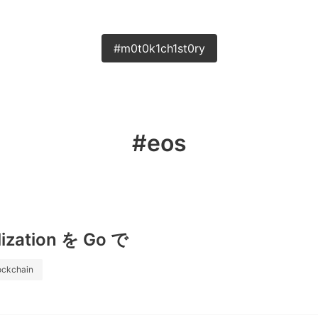
#m0t0k1ch1st0ry
#eos
lization を Go で
ockchain