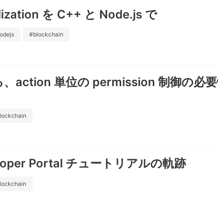
lization を C++ と Node.js で
odejs
#blockchain
、action 単位の permission 制御
lockchain
eloper Portal チュートリアルの軌跡
lockchain