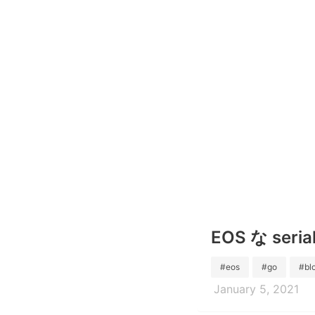
EOS な seria
#eos
#go
#bl
January 5, 2021