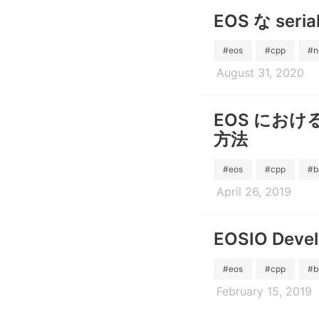
EOS な seria
#eos
#cpp
#n
August 31, 2020
EOS における
方法
#eos
#cpp
#b
April 26, 2019
EOSIO Dev
#eos
#cpp
#b
February 15, 2019